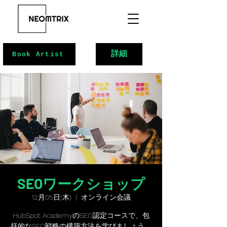
詳細
Book Artist
SEOワークショップ
12月05日(木)
  |  
オンライン会議
HubSpot AcademyのSEO認定コースで、包
括的なSEO戦略の構築方法を学びましょう。