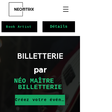
Détails
Book Artist
BILLETTERIE
par
NÉO MAÎTRE
BILLETTERIE
Créez votre événement