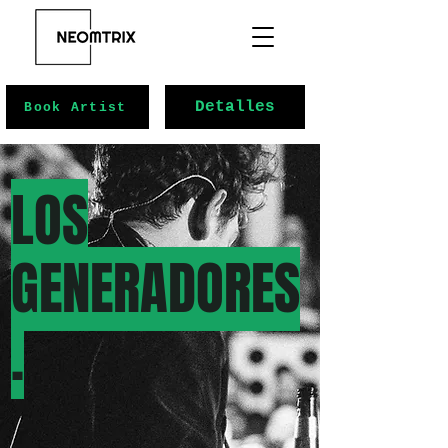
Detalles
Book Artist
LOS
GENERADORES
.